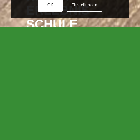
OK
Einstellungen
ERLEBNIS
SCHULE
HERZLICH WILLKOMMEN
BEI DER
NATURERLEBNISSCHULE
Die NaturErlebnisSchule ist seit 1997 professioneller Anbieter von
erlebnis- und naturpädagogischen Seminaren und
Outdoortrainings.
Wir bieten praxisnahe und zertifizierte
Weiterbildungen
in
Erlebnispädagogik, Umweltpädagogik und Wildnispädagogik für
pädagogische Fachkräfte sowie Interessierte, die ihre beruflichen
Kompetenzen erweitern möchten.