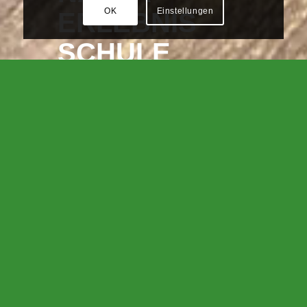
OK
Einstellungen
ERLEBNIS
SCHULE
HERZLICH WILLKOMMEN
BEI DER
NATURERLEBNISSCHULE
Die NaturErlebnisSchule ist seit 1997 professioneller Anbieter von
erlebnis- und naturpädagogischen Seminaren und
Outdoortrainings.
Wir bieten praxisnahe und zertifizierte
Weiterbildungen
in
Erlebnispädagogik, Umweltpädagogik und Wildnispädagogik für
pädagogische Fachkräfte sowie Interessierte, die ihre beruflichen
Kompetenzen erweitern möchten.