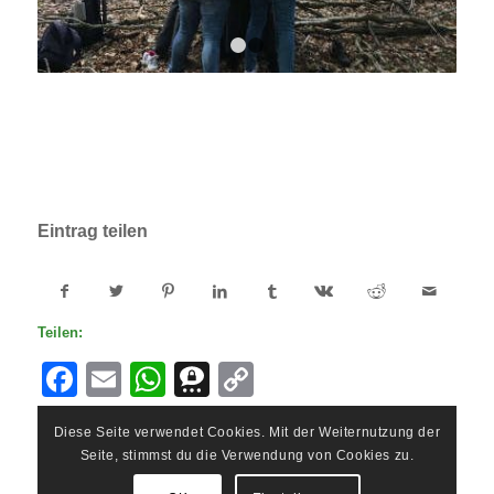
1
2
Eintrag teilen
Teilen:
Facebook
Email
WhatsApp
Threema
Copy
Link
Diese Seite verwendet Cookies. Mit der Weiternutzung der
Seite, stimmst du die Verwendung von Cookies zu.