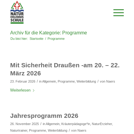
Archiv für die Kategorie: Programme
Du bist hier:
Startseite
/
Programme
Mit Sicherheit Draußen -am 20. – 22.
März 2026
/
/
23. Februar 2026
in
Allgemein
,
Programme
,
Weiterbildung
von
Naers
Weiterlesen
Jahresprogramm 2026
/
26. November 2025
in
Allgemein
,
Kräuterpädagoge*in
,
NaturErzieher
,
/
Naturtrainer
,
Programme
,
Weiterbildung
von
Naers