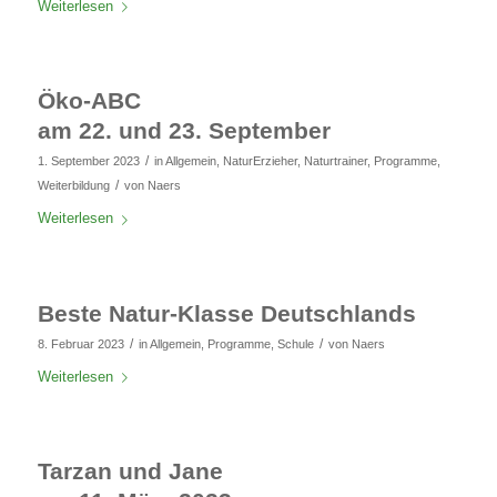
Weiterlesen
Öko-ABC
am 22. und 23. September
/
1. September 2023
in
Allgemein
,
NaturErzieher
,
Naturtrainer
,
Programme
,
/
Weiterbildung
von
Naers
Weiterlesen
Beste Natur-Klasse Deutschlands
/
/
8. Februar 2023
in
Allgemein
,
Programme
,
Schule
von
Naers
Weiterlesen
Tarzan und Jane