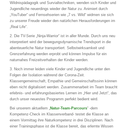
Wildnispädagogik und Survialtechniken, wenden sich Kinder und
Jugendliche neuerdings wieder der Natur zu. Animiert durch
„YouTuber“ und Fernsehserien wie „7 vs. Wild“ widmen sie sich
zu unserer Freude wieder den natürlichen Herausforderungen im
„Real Life“.
2. Die TV-Serie „Ninja-Warrior“ ist in aller Munde. Durch uns neu
interpretiert wird der bewegungsdynamische Trendsport in die
abenteuerliche Natur transportiert. Selbstwirksamkeit und
Grenzerfahrung werden erprobt und können Impulse für ein
naturnahes Freizeitverhalten der Kinder werden.
3. Noch immer leiden viele Kinder und Jugendliche unter den
Folgen der Isolation während der Corona-Zeit.
Klassengemeinschaft, Empathie und Gemeinschaftssinn können
eben nicht digitalisiert werden. Zusammenarbeit im Team braucht
erlebnis- und erfahrungsbasiertes Lernen im „Hier und Jetzt“, das
durch unser neuestes Programm perfekt bedient wird.
Bei unserem aktuellem „
Natur-Team-Parcours
“ -dem
Kompetenz-Check im Klassenverband- testet die Klasse an
einem Vormittag ihre Naturkompetenz in drei Disziplinen. Nach
einer Trainingsphase ist die Klasse bereit, das erlernte Wissen