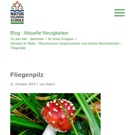
Blog - Aktuelle Neuigkeiten
Du bist hier:
Startseite
/
für feste Gruppen
/
Vernetzt im Wald – Pilzexkursion (Impressionen vom letzten Wochenende)
/
Fliegenpilz
Fliegenpilz
/
11. Oktober 2019
von
Naers