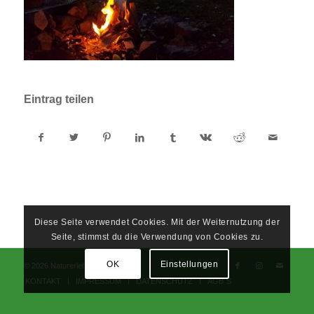
Eintrag teilen
Diese Seite verwendet Cookies. Mit der Weiternutzung der
Seite, stimmst du die Verwendung von Cookies zu.
OK
Einstellungen
© 2026 Naturerlebnisschule
KONTAKT
IMPRESSUM
DATENSCHUTZ
AGB´S