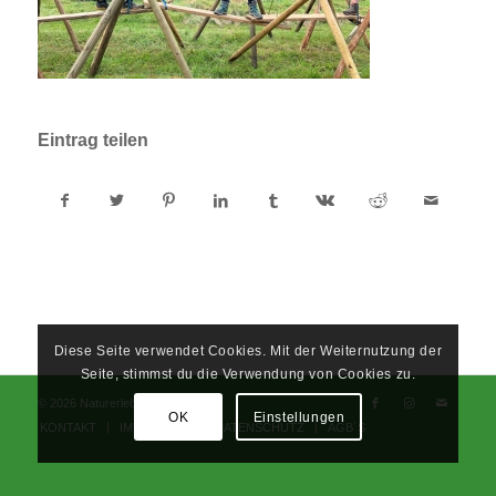
Eintrag teilen
Diese Seite verwendet Cookies. Mit der Weiternutzung der
Seite, stimmst du die Verwendung von Cookies zu.
© 2026 Naturerlebnisschule
OK
Einstellungen
KONTAKT
IMPRESSUM
DATENSCHUTZ
AGB´S