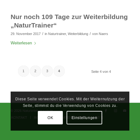
Nur noch 109 Tage zur Weiterbildung
„NaturTrainer“
/
/
29. November 2017
in
Naturtrainer
,
Weiterbildung
von
Naers
Weiterlesen
1
2
3
4
Seite 4 von 4
Diese Seite verwendet Cookies. Mit der Weiternutzung der
Seite, stimmst du die Verwendung von Cookies zu.
© 2026 Naturerlebnisschule
OK
Einstellungen
KONTAKT
IMPRESSUM
DATENSCHUTZ
AGB´S