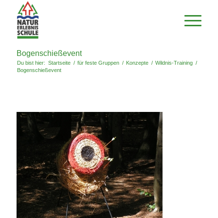
Bogenschießevent
Du bist hier:
Startseite
/
für feste Gruppen
/
Konzepte
/
Wildnis-Training
/
Bogenschießevent