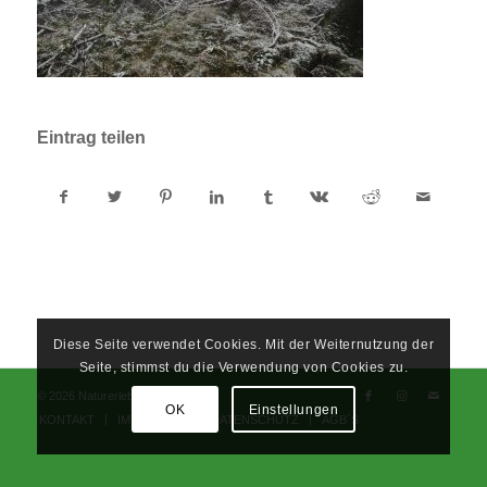
Eintrag teilen
Diese Seite verwendet Cookies. Mit der Weiternutzung der
Seite, stimmst du die Verwendung von Cookies zu.
© 2026 Naturerlebnisschule
OK
Einstellungen
KONTAKT
IMPRESSUM
DATENSCHUTZ
AGB´S