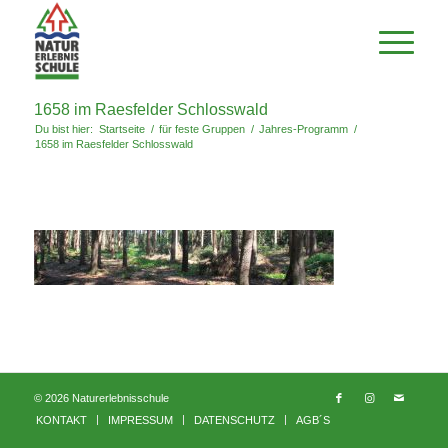
1658 im Raesfelder Schlosswald
Du bist hier:
Startseite
/
für feste Gruppen
/
Jahres-Programm
/
1658 im Raesfelder Schlosswald
© 2026 Naturerlebnisschule
KONTAKT
IMPRESSUM
DATENSCHUTZ
AGB´S