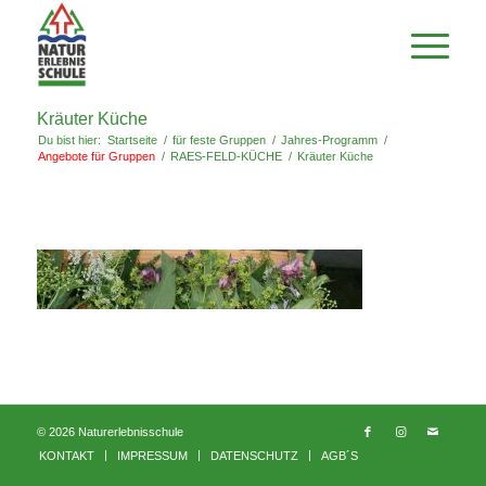
Kräuter Küche
Du bist hier:
Startseite
/
für feste Gruppen
/
Jahres-Programm
/
Angebote für Gruppen
/
RAES-FELD-KÜCHE
/
Kräuter Küche
© 2026 Naturerlebnisschule
KONTAKT
IMPRESSUM
DATENSCHUTZ
AGB´S