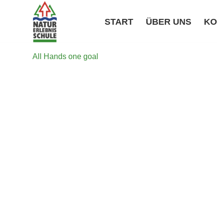
START
ÜBER UNS
KO
All Hands one goal