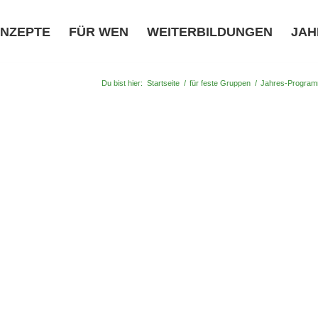
NZEPTE
FÜR WEN
WEITERBILDUNGEN
JAH
Du bist hier:
Startseite
/
für feste Gruppen
/
Jahres-Progra