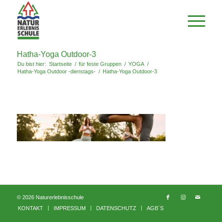
Hatha-Yoga Outdoor-3
Du bist hier:
Startseite
/
für feste Gruppen
/
YOGA
/
Hatha-Yoga Outdoor -dienstags-
/
Hatha-Yoga Outdoor-3
© 2026 Naturerlebnisschule
KONTAKT
IMPRESSUM
DATENSCHUTZ
AGB´S