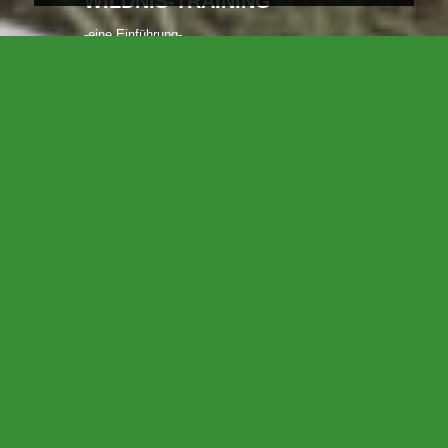
WILDNIS-TRAINING
-eine Einführung-
WILDNIS-TRAINING –
EINE EINFÜHRUNG
-MEHR ALS BUSHCRAFT
UND SURVIVAL-
(Fortbildung in Kooperation mit dem JFB Stadtlohn
)
„Nature knows best“
, lautet die Leitlinie der National Parke in
den USA. Der Satz verweist einerseits darauf, dass die Natur
selbst am besten weiß, was für sie gut ist. Gleichfalls können die
Gesetze und Phänomene der Natur aber auch als Lehrmeister
und Modell für viele Lebensbereiche und Themen des Menschen
gedeutet werden.