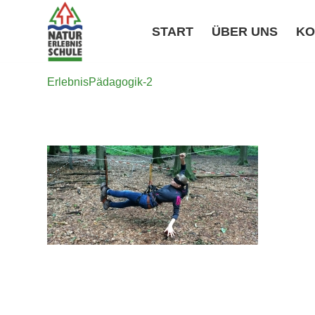
START
ÜBER UNS
KO
ErlebnisPädagogik-2