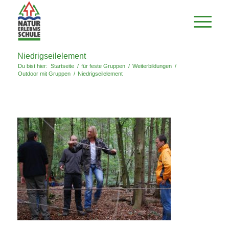
Niedrigseilelement
Du bist hier:
Startseite
/
für feste Gruppen
/
Weiterbildungen
/
Outdoor mit Gruppen
/
Niedrigseilelement