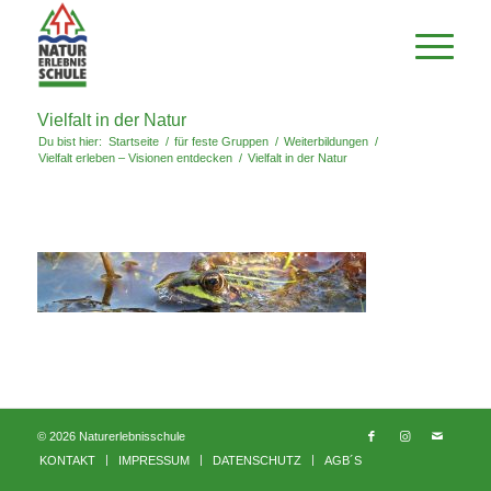
Vielfalt in der Natur
Du bist hier:
Startseite
/
für feste Gruppen
/
Weiterbildungen
/
Vielfalt erleben – Visionen entdecken
/
Vielfalt in der Natur
© 2026 Naturerlebnisschule
KONTAKT
IMPRESSUM
DATENSCHUTZ
AGB´S